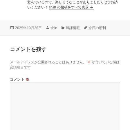
遊んでいるので、楽しそうなことがありましたらぜひお誘
いください！
shin の投稿をすべて表示
投
作
カ
タ
2025年10月26日
shin
週課情報
今日の朝刊
稿
成
テ
グ
日:
者
ゴ
リ
コメントを残す
ー
メールアドレスが公開されることはありません。
※
が付いている欄は
必須項目です
コメント
※