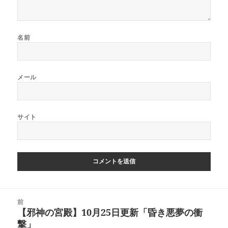
名前
メール
サイト
投
前
稿
【邪神の宮殿】10月25日更新「昏き悪夢の衝
前
ナ
撃」
の