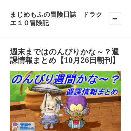
まじめもふの冒険日誌 ドラク
エ１０冒険記
メニュ
ーとウ
ィジェ
ット
週末まではのんびりかな～？週
課情報まとめ【10月26日朝刊】