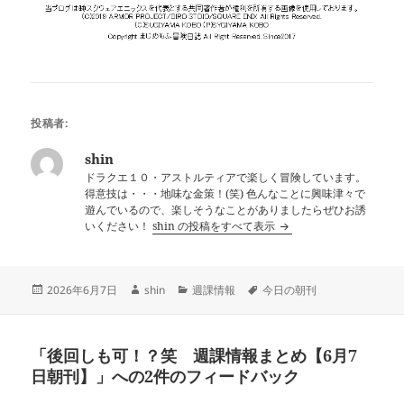
投稿者:
shin
ドラクエ１０・アストルティアで楽しく冒険しています。
得意技は・・・地味な金策！(笑) 色んなことに興味津々で
遊んでいるので、楽しそうなことがありましたらぜひお誘
いください！
shin の投稿をすべて表示
投
作
カ
タ
2026年6月7日
shin
週課情報
今日の朝刊
稿
成
テ
グ
日:
者
ゴ
リ
「後回しも可！？笑 週課情報まとめ【6月7
ー
日朝刊】」への2件のフィードバック