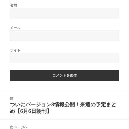
名前
メール
サイト
投
前
稿
ついにバージョン8情報公開！来週の予定まと
前
ナ
め【6月6日朝刊】
の
ビ
投
ゲ
稿:
次ページへ
ー