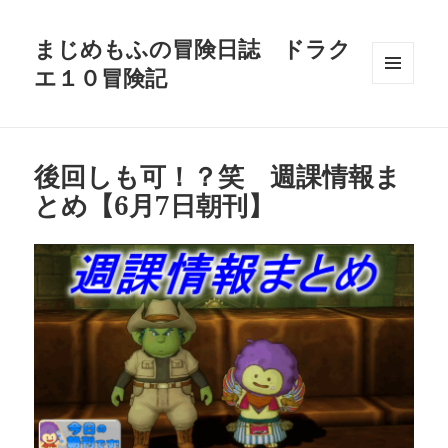
まじめもふの冒険日誌 ドラク
エ１０冒険記
メニュ
ーとウ
ィジェ
ット
後回しも可！？笑 週課情報ま
とめ【6月7日朝刊】