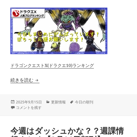
ドラゴンクエストX(ドラクエ10)ランキング
明日に向けてダッシュ！１５日更新まとめ【9月1
続きを読む
投
カ
タ
2025年9月15日
更新情報
今日の朝刊
稿
明日に向けてダッシュ！１５日更新まとめ【9月15日更新】 に
テ
グ
コメントを残す
日:
ゴ
リ
ー
今週はダッシュかな？？週課情