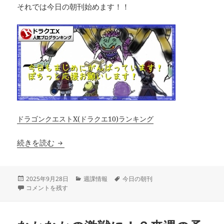
それでは今日の朝刊始めます！！
ドラゴンクエストX(ドラクエ10)ランキング
秋イベント最終日！週課情報まとめ【9月28日朝
続きを読む
投
カ
タ
2025年9月28日
週課情報
今日の朝刊
稿
秋イベント最終日！週課情報まとめ【9月28日朝刊】 に
テ
グ
コメントを残す
日:
ゴ
リ
ー