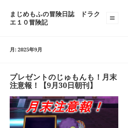
まじめもふの冒険日誌 ドラク
エ１０冒険記
メニュ
ーとウ
ィジェ
ット
月:
2025年9月
プレゼントのじゅもんも！月末
注意報！【9月30日朝刊】