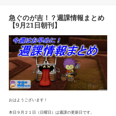
稿
テ
日:
ゴ
リ
急ぐのが吉！？週課情報まとめ
ー
【9月21日朝刊】
おはようございます！
本日９月２１日（日曜日）は週課の更新日です。