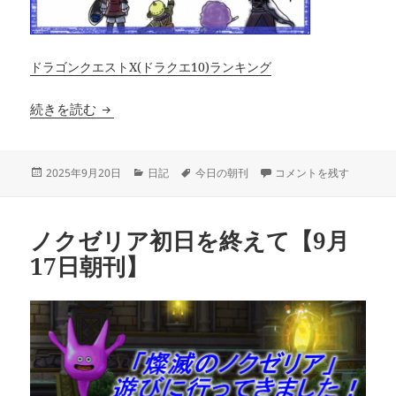
ドラゴンクエストX(ドラクエ10)ランキング
ドルボレース開催！来週の予定まとめ【9月20日
続きを読む
投
カ
タ
ドルボレース開催！来週の
2025年9月20日
日記
今日の朝刊
コメントを残す
稿
テ
グ
日:
ゴ
リ
ノクゼリア初日を終えて【9月
ー
17日朝刊】