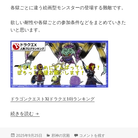
各獄ごとに違う絵画型モンスターの登場する難敵です。
欲しい耐性や各獄ごとの参加条件などをまとめていきた
いと思います。
ドラゴンクエストX(ドラクエ10)ランキング
【邪神の宮殿】9月25日更新「魔宮の守護者たち
続きを読む
投
カ
【邪神の宮殿】9月25日更新「魔宮
2025年9月25日
邪神の宮殿
コメントを残す