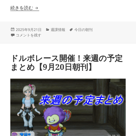
急ぐのが吉！？週課情報まとめ【9月21日朝刊】
続きを読む
投
カ
タ
2025年9月21日
週課情報
今日の朝刊
稿
急ぐのが吉！？週課情報まとめ【9月21日朝刊】 に
テ
グ
コメントを残す
日:
ゴ
リ
ー
ドルボレース開催！来週の予定
まとめ【9月20日朝刊】