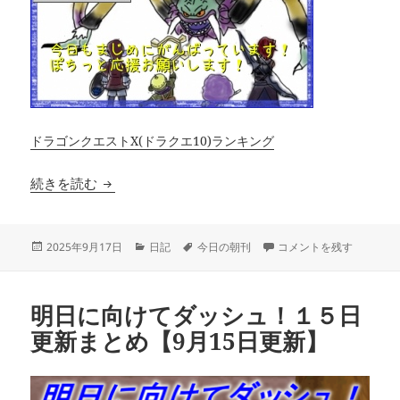
ドラゴンクエストX(ドラクエ10)ランキング
ノクゼリア初日を終えて【9月17日朝刊】
続きを読む
投
カ
タ
ノクゼリア初日を終えて【
2025年9月17日
日記
今日の朝刊
コメントを残す
稿
テ
グ
日:
ゴ
リ
明日に向けてダッシュ！１５日
ー
更新まとめ【9月15日更新】