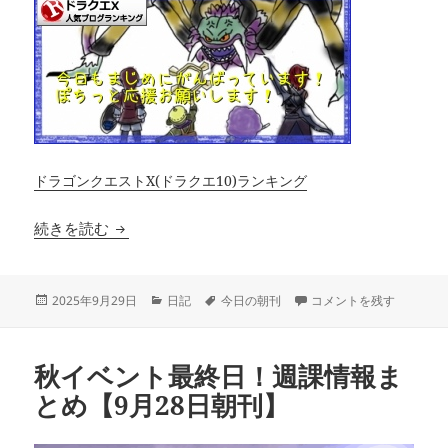
ドラゴンクエストX(ドラクエ10)ランキング
超ドラクエⅩTV新情報など 最近の出来事【9月2
続きを読む
投
カ
タ
超ドラクエⅩTV新情報な
2025年9月29日
日記
今日の朝刊
コメントを残す
稿
テ
グ
日:
ゴ
リ
秋イベント最終日！週課情報ま
ー
とめ【9月28日朝刊】