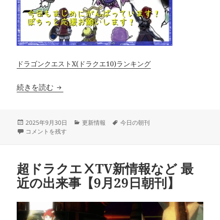
ドラゴンクエストX(ドラクエ10)ランキング
プレゼントのじゅもんも！月末注意報！【9月30
続きを読む
投
カ
タ
2025年9月30日
更新情報
今日の朝刊
稿
プレゼントのじゅもんも！月末注意報！【9月30日朝刊】 に
テ
グ
コメントを残す
日:
ゴ
リ
ー
超ドラクエⅩTV新情報など 最
近の出来事【9月29日朝刊】