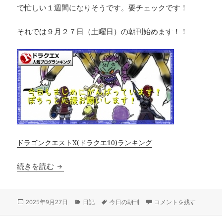
で忙しい１週間になりそうです。要チェックです！
それでは９月２７日（土曜日）の朝刊始めます！！
ドラゴンクエストX(ドラクエ10)ランキング
なかなかの激戦に！？来週の予定まとめ【9月27
続きを読む
投
カ
タ
なかなかの激戦に！？来週
2025年9月27日
日記
今日の朝刊
コメントを残す
稿
テ
グ
日:
ゴ