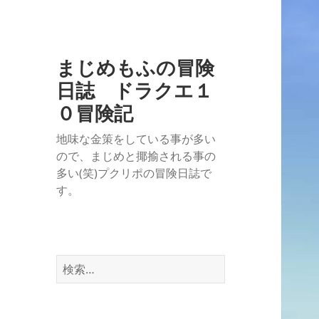
まじめもふの冒険
日誌 ドラクエ１
０冒険記
地味な金策をしている事が多い
ので、まじめと揶揄される事の
多い(笑)プクリポの冒険日誌で
す。
検
索: