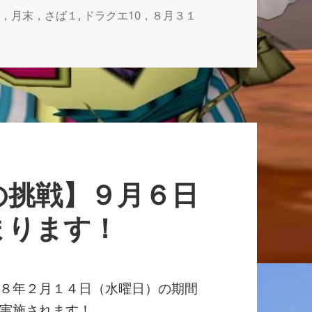
0，月末，さば１
,
ドラクエ10，８月３１
こと。＋さば１冒険記 に
の挑戦】９月６日
まります！
８年２月１４日（水曜日）の期間
実施されます！