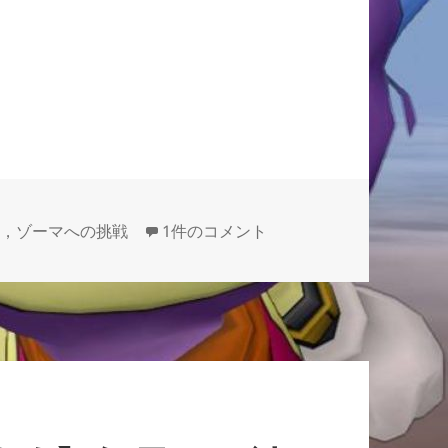
９月６日（火曜日）から始まります！
【大魔王ゾーマへの挑戦】９月６日（火
0，ゾーマへの挑戦
1件のコメント