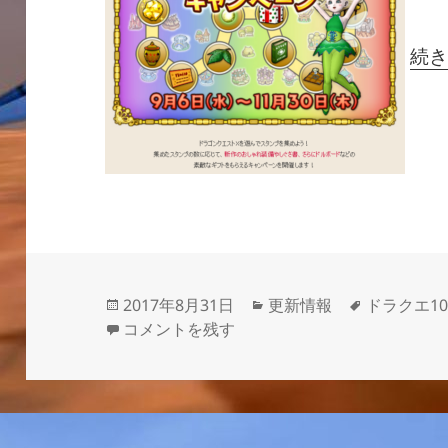
続
投
カ
タ
2017年8月31日
更新情報
ドラクエ1
稿
【ウェルカムギフトキャンペーン】９月６日
テ
グ
コメントを残す
日:
ゴ
リ
ー