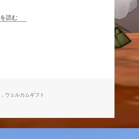
きを読む
0，ウェルカムギフト
より始まります！ に