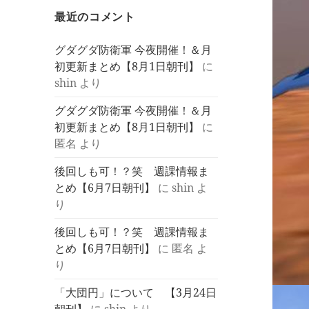
最近のコメント
グダグダ防衛軍 今夜開催！＆月
初更新まとめ【8月1日朝刊】
に
shin
より
グダグダ防衛軍 今夜開催！＆月
初更新まとめ【8月1日朝刊】
に
匿名
より
後回しも可！？笑 週課情報ま
とめ【6月7日朝刊】
に
shin
よ
り
後回しも可！？笑 週課情報ま
とめ【6月7日朝刊】
に
匿名
よ
り
「大団円」について 【3月24日