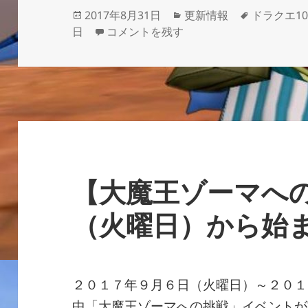
投
カ
タ
2017年8月31日
更新情報
ドラクエ1
稿
【月末です！】今日中にやっておきたい
テ
グ
日
コメントを残す
日:
ゴ
リ
ー
【大魔王ゾーマへ
（火曜日）から始
２０１７年９月６日（火曜日）～２０１
中「大魔王ゾーマへの挑戦」イベントが