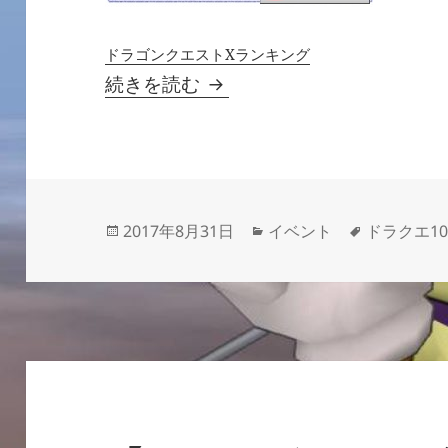
ドラゴンクエストXランキング
【大魔王ゾーマへの挑戦】
続きを読む
投
カ
タ
2017年8月31日
イベント
ドラクエ1
稿
テ
グ
日:
ゴ
リ
ー