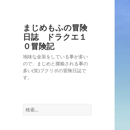
まじめもふの冒険
日誌 ドラクエ１
０冒険記
地味な金策をしている事が多い
ので、まじめと揶揄される事の
多い(笑)プクリポの冒険日誌で
す。
検
索: