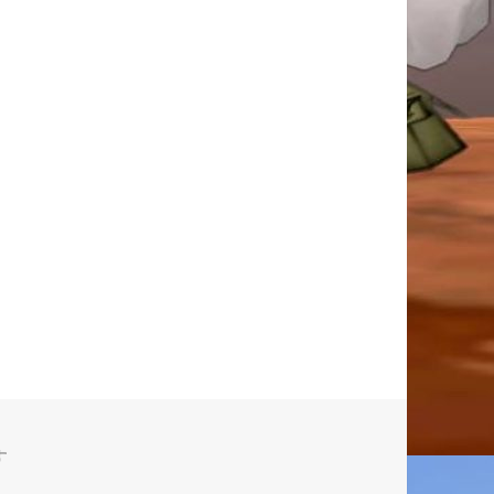
りがとう！
】今年一年ありがとう！ に
す