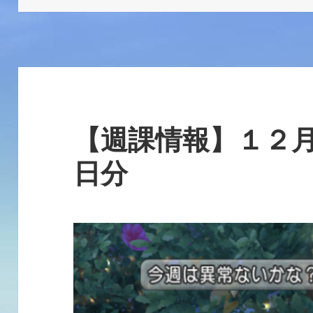
日:
ゴ
リ
ー
【週課情報】１２
日分