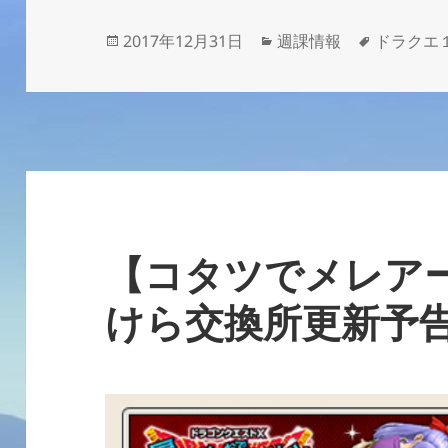
投
カ
タ
2017年12月31日
週課情報
ドラクエ
稿
テ
グ
日:
ゴ
リ
ー
【コタツでメレア
けら交換所更新予