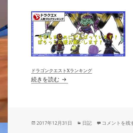
ドラゴンクエストXランキング
【年末ご挨拶】今年一年あ
続きを読む
投
カ
【年末ご挨拶
2017年12月31日
日記
コメントを残
稿
テ