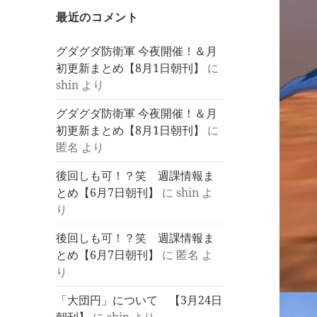
最近のコメント
グダグダ防衛軍 今夜開催！＆月
初更新まとめ【8月1日朝刊】
に
shin
より
グダグダ防衛軍 今夜開催！＆月
初更新まとめ【8月1日朝刊】
に
匿名
より
後回しも可！？笑 週課情報ま
とめ【6月7日朝刊】
に
shin
よ
り
後回しも可！？笑 週課情報ま
とめ【6月7日朝刊】
に
匿名
よ
り
「大団円」について 【3月24日