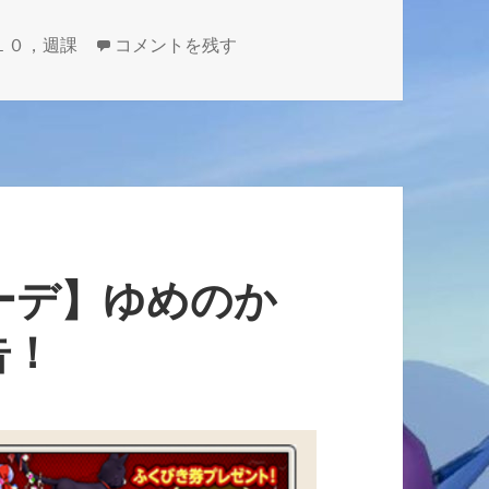
【週課情報】１２月３１日～１月６日分 に
１０，週課
コメントを残す
ーデ】ゆめのか
告！