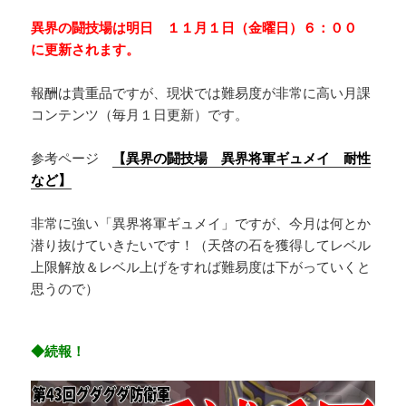
異界の闘技場は明日 １１月１日（金曜日）６：００
に更新されます。
報酬は貴重品ですが、現状では難易度が非常に高い月課
コンテンツ（毎月１日更新）です。
参考ページ
【異界の闘技場 異界将軍ギュメイ 耐性
など】
非常に強い「異界将軍ギュメイ」ですが、今月は何とか
潜り抜けていきたいです！（天啓の石を獲得してレベル
上限解放＆レベル上げをすれば難易度は下がっていくと
思うので）
◆続報！