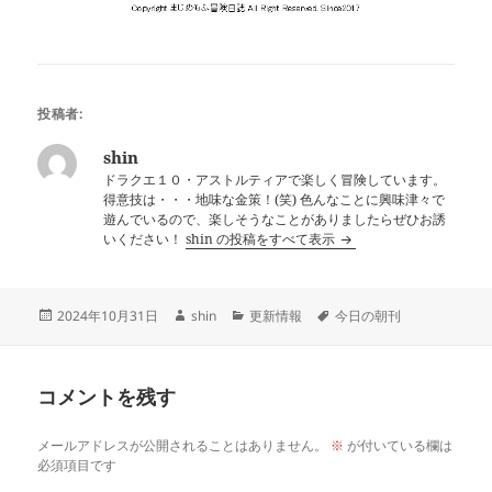
投稿者:
shin
ドラクエ１０・アストルティアで楽しく冒険しています。
得意技は・・・地味な金策！(笑) 色んなことに興味津々で
遊んでいるので、楽しそうなことがありましたらぜひお誘
いください！
shin の投稿をすべて表示
投
作
カ
タ
2024年10月31日
shin
更新情報
今日の朝刊
稿
成
テ
グ
日:
者
ゴ
リ
コメントを残す
ー
メールアドレスが公開されることはありません。
※
が付いている欄は
必須項目です