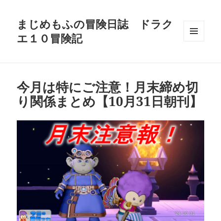
まじめもふの冒険日誌 ドラク
エ１０冒険記
メニュ
ーとウ
ィジェ
ット
今月は特にご注意！月末締め切
り関係まとめ【10月31日朝刊】