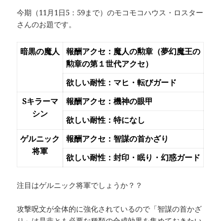
今期（11月1日5：59まで）のモコモコハウス・ロスター
さんのお題です。
暗黒の魔人
報酬アクセ：魔人の勲章（夢幻魔王の
勲章の第１世代アクセ）
欲しい耐性：マヒ・転びガード
Sキラーマ
報酬アクセ：機神の眼甲
シン
欲しい耐性：特になし
ゲルニック
報酬アクセ：智謀の首かざり
将軍
欲しい耐性：封印・眠り・幻惑ガード
注目はゲルニック将軍でしょうか？？
攻撃呪文が全体的に強化されているので「智謀の首かざ
り」は是非とも必要な種類の合成効果を集めておきたい