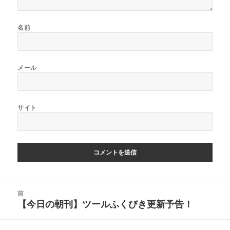
名前
メール
サイト
投
前
稿
【今日の朝刊】ツールふくびき更新予告！
前
ナ
の
ビ
投