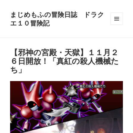
まじめもふの冒険日誌 ドラク
エ１０冒険記
メニュ
ーとウ
ィジェ
ット
【邪神の宮殿・天獄】１１月２
６日開放！「真紅の殺人機械た
ち」