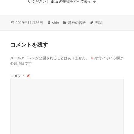
いください！
shin の投稿をすべて表示
投
作
カ
タ
2019年11月26日
shin
邪神の宮殿
天獄
稿
成
テ
グ
日:
者
ゴ
リ
コメントを残す
ー
メールアドレスが公開されることはありません。
※
が付いている欄は
必須項目です
コメント
※