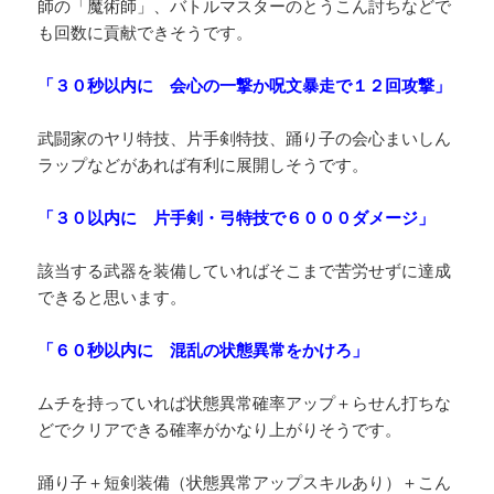
師の「魔術師」、バトルマスターのとうこん討ちなどで
も回数に貢献できそうです。
「３０秒以内に 会心の一撃か呪文暴走で１２回攻撃」
武闘家のヤリ特技、片手剣特技、踊り子の会心まいしん
ラップなどがあれば有利に展開しそうです。
「３０以内に 片手剣・弓特技で６０００ダメージ」
該当する武器を装備していればそこまで苦労せずに達成
できると思います。
「６０秒以内に 混乱の状態異常をかけろ」
ムチを持っていれば状態異常確率アップ＋らせん打ちな
どでクリアできる確率がかなり上がりそうです。
踊り子＋短剣装備（状態異常アップスキルあり）＋こん